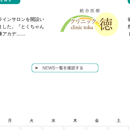
NEWS
ラインサロンを開設い
ました。『とくちゃん
康アカデ……
月
火
水
木
金
土