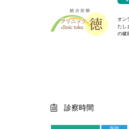
オン
たし
の健
診察時間
医師