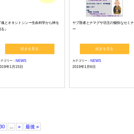
『魂とオキシトシンー生命科学から神を
ヤブ医者とナマグサ坊主の愉快なセミナ
観る』
ー
続きを見る
続きを見る
NEWS
NEWS
カテゴリー：
カテゴリー：
2019年1月15日
2019年1月6日
30
...
»
最後 »