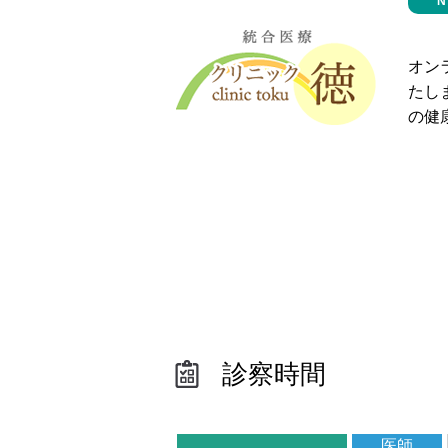
オン
たし
の健
診察時間
医師