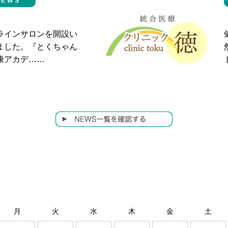
NEWS
ラインサロンを開設い
ました。『とくちゃん
康アカデ……
月
火
水
木
金
土