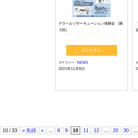
テラヘルツサーキューション体験会 (第
３回）
続きを見る
NEWS
カテゴリー：
2021年11月9日
10 / 33
« 先頭
«
...
8
9
10
11
12
...
20
30
...