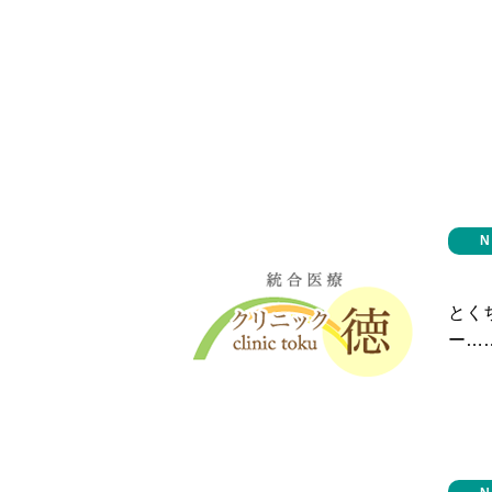
とく
ー…