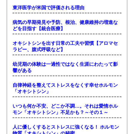
東洋医学が米国で評価される理由
病気の早期発見や予防、根治、健康維持の増進な
どを目指す【統合医療】
オキシトシンを出す日常の工夫や習慣【アロマセ
ラピー、腹式呼吸など】
幼児期の体験は一過性ではなく生涯にわたって影
響がある
自律神経を整えてストレスをなくす幸せホルモン
「オキシトシン」
いつも何か不安、どこか不調…。それは愛情ホル
モン「オキシトシン」不足かも？～その１～
人に優しくするとストレスに強くなる！ ホルモン
物質「オキシトシン」の秘密