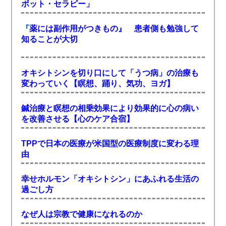
ボット・セラピー」
『
薬には副作用がつきもの』 患者側も勉強して
知ることが大切
オキシトシンを切り口にして「うつ病」の治療も
変わっていく【瞑想、踊り、気功、ヨガ】
鍼治療と瞑想の相乗効果により効果的に心の病い
を改善させる【心のケア合宿】
TPPで日本の医療が米国型の医療制度に変わる理
由
幸せホルモン「オキシトシン」にあふれる生活の
過ごし方
なぜ人は宗教で健康になれるのか