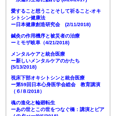
愛すること想うことそして祈ること-オキ
シトシン健康法
ー日本健康創造研究会 (2/11/2018)
鍼灸の作用機序と被災者の治療
ーミモザ岐阜（4/21/2018)
メンタルケアと統合医療
ー新しいメンタルケアのかたち
(5/13/2018)
視床下部オキシトシンと統合医療
ー第59回日本心身医学会総会 教育講演
（６/８/2018）
魂の進化と輪廻転生
ーあの世とこの世をつなぐ橋：講演とピア