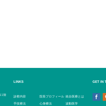
LINKS
GET IN
11階
診察内容
院長プロフィール
統合医療とは
手技療法
心身療法
波動医学