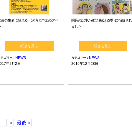
永遠の生命に触れるー講演と声楽の夕べ
院長の記事が雑誌 (脳活道場) に掲載され
ー
ました
続きを見る
続きを見る
NEWS
NEWS
カテゴリー：
カテゴリー：
2017年2月2日
2016年12月28日
...
»
最後 »