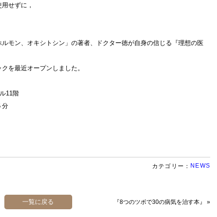
使用せずに，
ホルモン、オキシトシン」の著者、ドクター徳が自身の信じる『理想の医
ックを最近オープンしました。
ル11階
５分
NEWS
カテゴリー：
一覧に戻る
『8つのツボで30の病気を治す本』
»