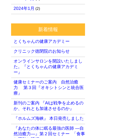
2024年1月
(2)
新着情報
とくちゃんの健康アカデミー
クリニック徳閉院のお知らせ
オンラインサロンを開設いたしまし
た。『とくちゃんの健康アカデミ
ー』
健康セミナーのご案内 自然治癒
力 第３回『オキシトシンと統合医
療』
新刊のご案内 『AIは戦争を止めるの
か、それとも加速させるのか』
『ホルムズ海峡』 本日発売しました
『あなたの体に眠る最強の医師 ―自
然治癒力―』第２回セミナー 「食事