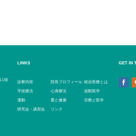
LINKS
GET IN
11階
診察内容
院長プロフィール
統合医療とは
手技療法
心身療法
波動医学
運動
愛と健康
宗教と医学
研究会・講習会
リンク
.