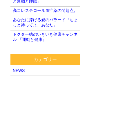
と運動と睡眠」
高コレステロール血症薬の問題点。
あなたに捧げる愛のバラード『ちょ
っと待ってよ、あなた』
ドクター徳のいきいき健康チャンネ
ル 『運動と健康』
カテゴリー
NEWS