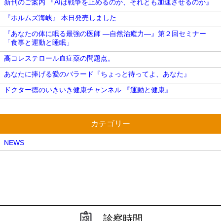
新刊のご案内 『AIは戦争を止めるのか、それとも加速させるのか』
『ホルムズ海峡』 本日発売しました
『あなたの体に眠る最強の医師 ―自然治癒力―』第２回セミナー
「食事と運動と睡眠」
高コレステロール血症薬の問題点。
あなたに捧げる愛のバラード『ちょっと待ってよ、あなた』
ドクター徳のいきいき健康チャンネル 『運動と健康』
カテゴリー
NEWS
診察時間