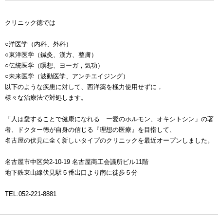
クリニック徳では
○洋医学（内科、外科）
○東洋医学（鍼灸、漢方、整膚）
○伝統医学（瞑想、ヨーガ，気功）
○未来医学（波動医学、アンチエイジング）
以下のような疾患に対して、西洋薬を極力使用せずに，
様々な治療法で対処します。
「人は愛することで健康になれる ー愛のホルモン、オキシトシン」の著
者、ドクター徳が自身の信じる『理想の医療』を目指して、
名古屋の伏見に全く新しいタイプのクリニックを最近オープンしました。
名古屋市中区栄2-10-19 名古屋商工会議所ビル11階
地下鉄東山線伏見駅５番出口より南に徒歩５分
TEL:052-221-8881