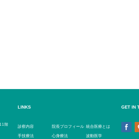
LINKS
GET IN
11階
診察内容
院長プロフィール
統合医療とは
手技療法
心身療法
波動医学