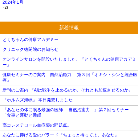
2024年1月
(2)
新着情報
とくちゃんの健康アカデミー
クリニック徳閉院のお知らせ
オンラインサロンを開設いたしました。『とくちゃんの健康アカデミ
ー』
健康セミナーのご案内 自然治癒力 第３回『オキシトシンと統合医
療』
新刊のご案内 『AIは戦争を止めるのか、それとも加速させるのか』
『ホルムズ海峡』 本日発売しました
『あなたの体に眠る最強の医師 ―自然治癒力―』第２回セミナー
「食事と運動と睡眠」
高コレステロール血症薬の問題点。
あなたに捧げる愛のバラード『ちょっと待ってよ、あなた』