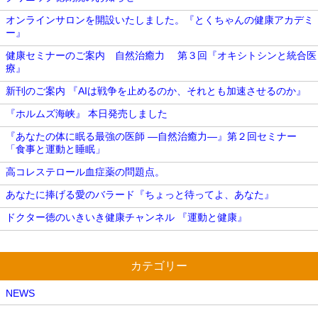
オンラインサロンを開設いたしました。『とくちゃんの健康アカデミ
ー』
健康セミナーのご案内 自然治癒力 第３回『オキシトシンと統合医
療』
新刊のご案内 『AIは戦争を止めるのか、それとも加速させるのか』
『ホルムズ海峡』 本日発売しました
『あなたの体に眠る最強の医師 ―自然治癒力―』第２回セミナー
「食事と運動と睡眠」
高コレステロール血症薬の問題点。
あなたに捧げる愛のバラード『ちょっと待ってよ、あなた』
ドクター徳のいきいき健康チャンネル 『運動と健康』
カテゴリー
NEWS