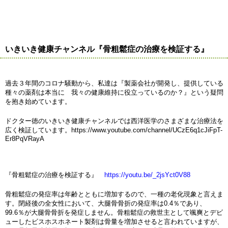
いきいき健康チャンネル『骨粗鬆症の治療を検証する』
過去３年間のコロナ騒動から、私達は『製薬会社が開発し、提供している
種々の薬剤は本当に 我々の健康維持に役立っているのか？』という疑問
を抱き始めています。
ドクター徳のいきいき健康チャンネルでは西洋医学のさまざまな治療法を
広く検証しています。https://www.youtube.com/channel/UCzE6q1cJiFpT-
Er8PqVRayA
『骨粗鬆症の治療を検証する』
https://youtu.be/_2jsYct0V88
骨粗鬆症の発症率は年齢とともに増加するので、一種の老化現象と言えま
す。閉経後の全女性において、大腿骨骨折の発症率は0.4％であり、
99.6％が大腿骨骨折を発症しません。骨粗鬆症の救世主として颯爽とデビ
ューしたビスホスホネート製剤は骨量を増加させると言われていますが、