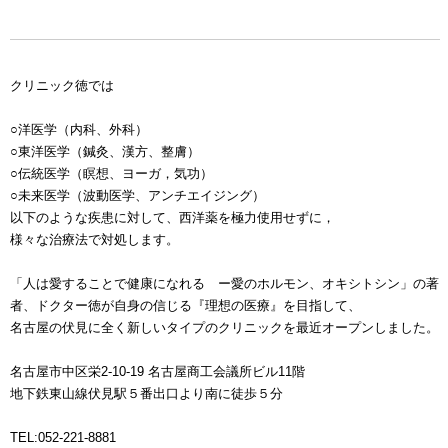
クリニック徳では
○洋医学（内科、外科）
○東洋医学（鍼灸、漢方、整膚）
○伝統医学（瞑想、ヨーガ，気功）
○未来医学（波動医学、アンチエイジング）
以下のような疾患に対して、西洋薬を極力使用せずに，
様々な治療法で対処します。
「人は愛することで健康になれる ー愛のホルモン、オキシトシン」の著
者、ドクター徳が自身の信じる『理想の医療』を目指して、
名古屋の伏見に全く新しいタイプのクリニックを最近オープンしました。
名古屋市中区栄2-10-19 名古屋商工会議所ビル11階
地下鉄東山線伏見駅５番出口より南に徒歩５分
TEL:052-221-8881