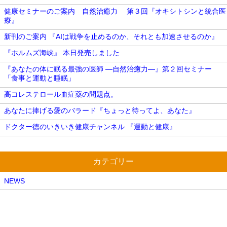
健康セミナーのご案内 自然治癒力 第３回『オキシトシンと統合医
療』
新刊のご案内 『AIは戦争を止めるのか、それとも加速させるのか』
『ホルムズ海峡』 本日発売しました
『あなたの体に眠る最強の医師 ―自然治癒力―』第２回セミナー
「食事と運動と睡眠」
高コレステロール血症薬の問題点。
あなたに捧げる愛のバラード『ちょっと待ってよ、あなた』
ドクター徳のいきいき健康チャンネル 『運動と健康』
カテゴリー
NEWS