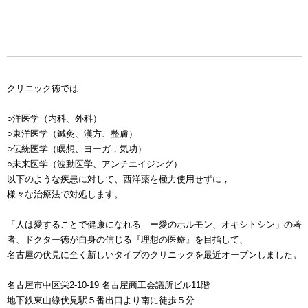
クリニック徳では
○洋医学（内科、外科）
○東洋医学（鍼灸、漢方、整膚）
○伝統医学（瞑想、ヨーガ，気功）
○未来医学（波動医学、アンチエイジング）
以下のような疾患に対して、西洋薬を極力使用せずに，
様々な治療法で対処します。
「人は愛することで健康になれる ー愛のホルモン、オキシトシン」の著
者、ドクター徳が自身の信じる『理想の医療』を目指して、
名古屋の伏見に全く新しいタイプのクリニックを最近オープンしました。
名古屋市中区栄2-10-19 名古屋商工会議所ビル11階
地下鉄東山線伏見駅５番出口より南に徒歩５分