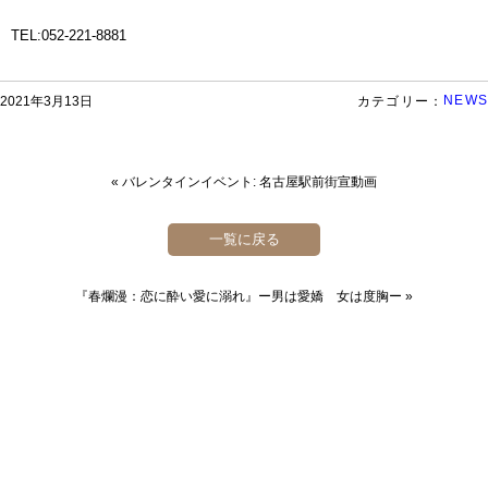
TEL:052-221-8881
NEWS
2021年3月13日
カテゴリー：
«
バレンタインイベント: 名古屋駅前街宣動画
一覧に戻る
『春爛漫：恋に酔い愛に溺れ』ー男は愛嬌 女は度胸ー
»