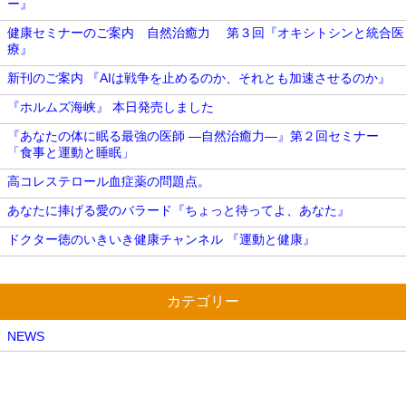
ー』
健康セミナーのご案内 自然治癒力 第３回『オキシトシンと統合医
療』
新刊のご案内 『AIは戦争を止めるのか、それとも加速させるのか』
『ホルムズ海峡』 本日発売しました
『あなたの体に眠る最強の医師 ―自然治癒力―』第２回セミナー
「食事と運動と睡眠」
高コレステロール血症薬の問題点。
あなたに捧げる愛のバラード『ちょっと待ってよ、あなた』
ドクター徳のいきいき健康チャンネル 『運動と健康』
カテゴリー
NEWS