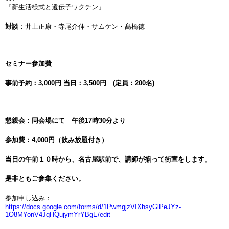
『新生活様式と遺伝子ワクチン』
対談
：井上正康・寺尾介伸・サムケン・髙橋徳
セミナー参加費
事前予約：
3,000円 当日：3,500円 (定員：200名)
懇親会：同会場にて 午後
17時30分より
参加費：
4,000円（飲み放題付き）
当日の午前１０時から、名古屋駅前で、講師が揃って街宣をします。
是非ともご参集ください。
参加申し込み：
https://docs.google.com/forms/d/1PwmgjzVIXhsyGlPeJYz-
1O8MYonV4JqHQujymYrYBgE/edit