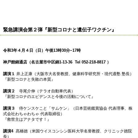
緊急講演会第２弾『新型コロナと遺伝子ワクチン』
令和
3年４月４日（日）午後13時30分−17時
神戸館錦通店（名古屋市中区錦
1-13-36 Tel 052-218-8817 ）
講演１
井上正康（大阪市大名誉教授、健康科学研究所・現代適塾 塾長）
『新型コロナと失敗の本質』
講演２
寺尾介伸（テラオ自動車代表）
『新型コロナのエビデンスと今後の活動について』
講演３
侍ケンスケこと「サムケン」（日本芸術鑑賞協会 代表理事、株
式会社わちゃわちゃ 代表取締役）
『救世主はアナタです！』
講演
4
髙橋徳（米国ウイスコンシン医科大学名誉教授、クリニック徳院
長）