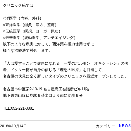
クリニック徳では
○洋医学（内科、外科）
○東洋医学（鍼灸、漢方、整膚）
○伝統医学（瞑想、ヨーガ，気功）
○未来医学（波動医学、アンチエイジング）
以下のような疾患に対して、西洋薬を極力使用せずに，
様々な治療法で対処します。
「人は愛することで健康になれる ー愛のホルモン、オキシトシン」の著
者、ドクター徳が自身の信じる『理想の医療』を目指して、
名古屋の伏見に全く新しいタイプのクリニックを最近オープンしました。
名古屋市中区栄2-10-19 名古屋商工会議所ビル11階
地下鉄東山線伏見駅５番出口より南に徒歩５分
TEL:052-221-8881
NEWS
2018年10月14日
カテゴリー：