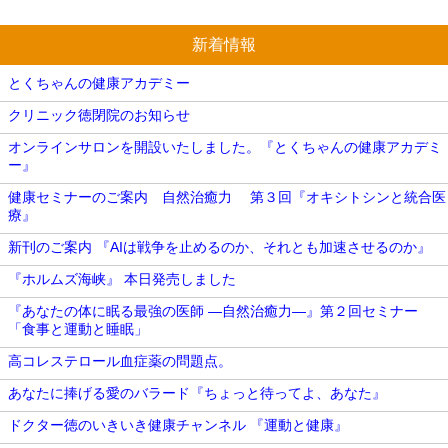
新着情報
とくちゃんの健康アカデミー
クリニック徳閉院のお知らせ
オンラインサロンを開設いたしました。『とくちゃんの健康アカデミ
ー』
健康セミナーのご案内 自然治癒力 第３回『オキシトシンと統合医
療』
新刊のご案内 『AIは戦争を止めるのか、それとも加速させるのか』
『ホルムズ海峡』 本日発売しました
『あなたの体に眠る最強の医師 ―自然治癒力―』第２回セミナー
「食事と運動と睡眠」
高コレステロール血症薬の問題点。
あなたに捧げる愛のバラード『ちょっと待ってよ、あなた』
ドクター徳のいきいき健康チャンネル 『運動と健康』